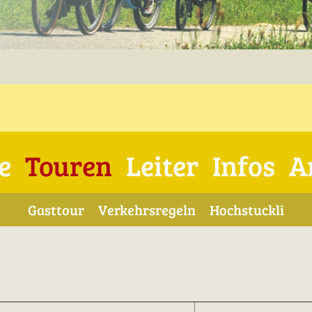
e
Touren
Leiter
Infos
A
Gasttour
Verkehrsregeln
Hochstuckli