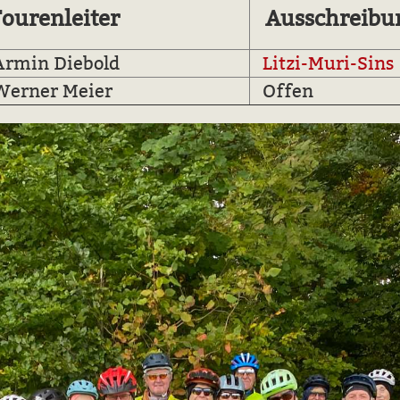
ourenleiter
Ausschreibu
rmin Diebold
Litzi-Muri-Sins
erner Meier
Offen