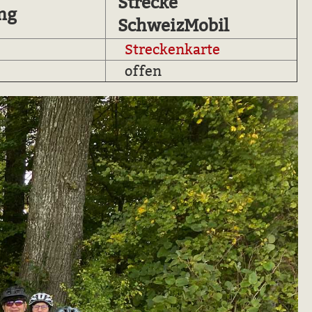
Strecke
ng
SchweizMobil
Streckenkarte
offen